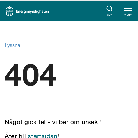
Sök
Meny
Lyssna
404
Något gick fel - vi ber om ursäkt!
Åter till
startsidan
!