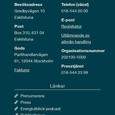
Besöksadress
Telefon (växel)
Gredbyvägen 10
016-544 20 00
Eskilstuna
E-post
Post
Registrator
Box 310, 631 04
Utlämnande av
Eskilstuna
allmän handling
Gods
Organisationsnummer
Partihandlarvägen
202100-5000
61, 12044 Stockholm
Presstjänst
Fakturor
016-544 23 99
Länkar
Prenumerera
Press
Energiutblick podcast
Publikationer