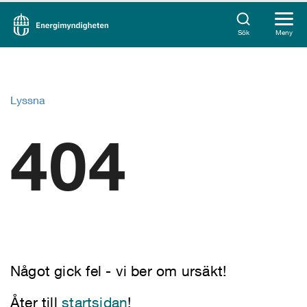
Sök
Meny
Lyssna
404
Något gick fel - vi ber om ursäkt!
Åter till
startsidan
!