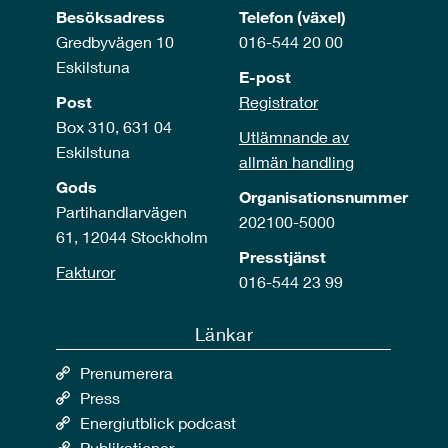
Besöksadress
Telefon (växel)
Gredbyvägen 10
016-544 20 00
Eskilstuna
E-post
Post
Registrator
Box 310, 631 04
Utlämnande av
Eskilstuna
allmän handling
Gods
Organisationsnummer
Partihandlarvägen
202100-5000
61, 12044 Stockholm
Presstjänst
Fakturor
016-544 23 99
Länkar
Prenumerera
Press
Energiutblick podcast
Publikationer