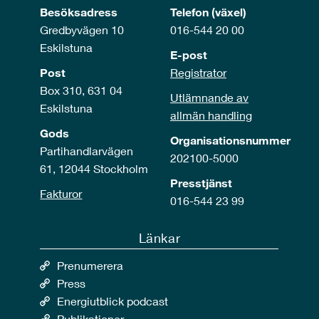
Besöksadress
Telefon (växel)
Gredbyvägen 10
016-544 20 00
Eskilstuna
E-post
Post
Registrator
Box 310, 631 04
Utlämnande av
Eskilstuna
allmän handling
Gods
Organisationsnummer
Partihandlarvägen
202100-5000
61, 12044 Stockholm
Presstjänst
Fakturor
016-544 23 99
Länkar
Prenumerera
Press
Energiutblick podcast
Publikationer