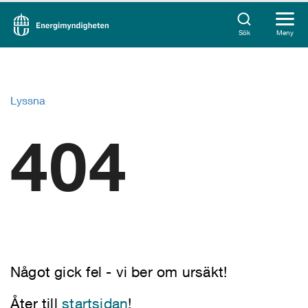
Sök
Meny
Lyssna
404
Något gick fel - vi ber om ursäkt!
Åter till
startsidan
!