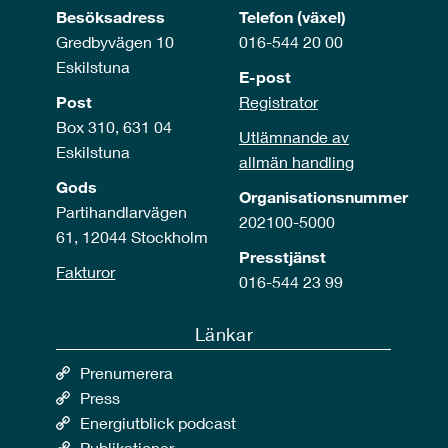
Besöksadress
Telefon (växel)
Gredbyvägen 10
016-544 20 00
Eskilstuna
E-post
Post
Registrator
Box 310, 631 04
Utlämnande av
Eskilstuna
allmän handling
Gods
Organisationsnummer
Partihandlarvägen
202100-5000
61, 12044 Stockholm
Presstjänst
Fakturor
016-544 23 99
Länkar
Prenumerera
Press
Energiutblick podcast
Publikationer