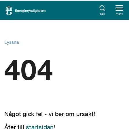
Sök
Meny
Lyssna
404
Något gick fel - vi ber om ursäkt!
Åter till
startsidan
!