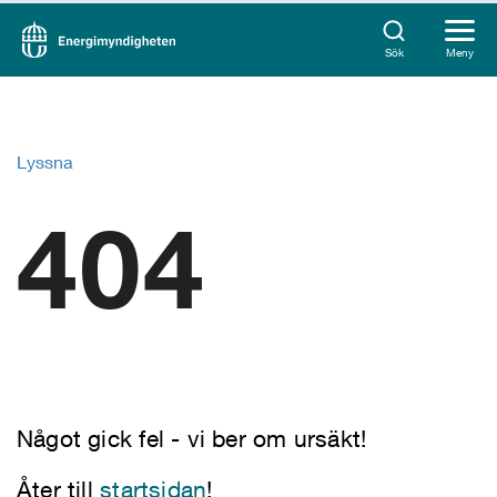
Sök
Meny
Lyssna
404
Något gick fel - vi ber om ursäkt!
Åter till
startsidan
!