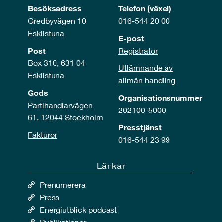
Besöksadress
Telefon (växel)
Gredbyvägen 10
016-544 20 00
Eskilstuna
E-post
Post
Registrator
Box 310, 631 04
Utlämnande av
Eskilstuna
allmän handling
Gods
Organisationsnummer
Partihandlarvägen
202100-5000
61, 12044 Stockholm
Presstjänst
Fakturor
016-544 23 99
Länkar
Prenumerera
Press
Energiutblick podcast
Publikationer