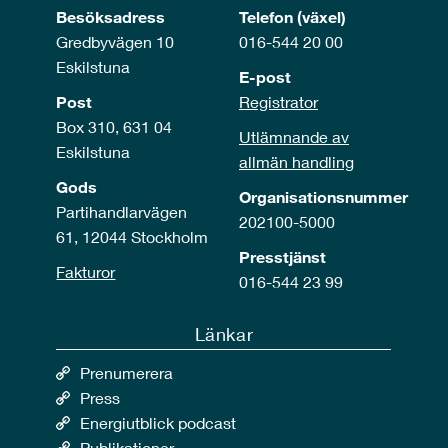
Besöksadress
Telefon (växel)
Gredbyvägen 10
016-544 20 00
Eskilstuna
E-post
Post
Registrator
Box 310, 631 04
Utlämnande av
Eskilstuna
allmän handling
Gods
Organisationsnummer
Partihandlarvägen
202100-5000
61, 12044 Stockholm
Presstjänst
Fakturor
016-544 23 99
Länkar
Prenumerera
Press
Energiutblick podcast
Publikationer