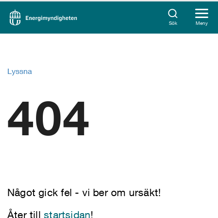
Sök
Meny
Lyssna
404
Något gick fel - vi ber om ursäkt!
Åter till
startsidan
!