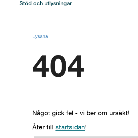
Stöd och utlysningar
Lyssna
404
Något gick fel - vi ber om ursäkt!
Åter till
startsidan
!