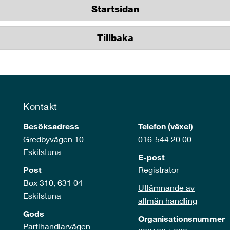
Startsidan
Tillbaka
Kontakt
Besöksadress
Telefon (växel)
Gredbyvägen 10
016-544 20 00
Eskilstuna
E-post
Post
Registrator
Box 310, 631 04
Utlämnande av
Eskilstuna
allmän handling
Gods
Organisationsnummer
Partihandlarvägen