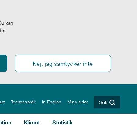
 Du kan
oten
Nej, jag samtycker inte
äst
Teckenspråk
In English
Mina sidor
Sök
ation
Klimat
Statistik