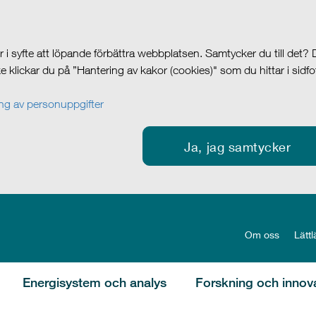
i syfte att löpande förbättra webbplatsen. Samtycker du till det?
cke klickar du på ”Hantering av kakor (cookies)" som du hittar i sidf
g av personuppgifter
Ja, jag samtycker
Om oss
Lättl
Energisystem och analys
Forskning och innov