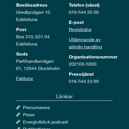
Besöksadress
Telefon (växel)
Gredbyvägen 10
016-544 20 00
Eskilstuna
E-post
Post
Registrator
Box 310, 631 04
Utlämnande av
Eskilstuna
allmän handling
Gods
Organisationsnummer
Partihandlarvägen
202100-5000
61, 12044 Stockholm
Presstjänst
Fakturor
016-544 23 99
Länkar
Prenumerera
Press
Energiutblick podcast
Publikationer