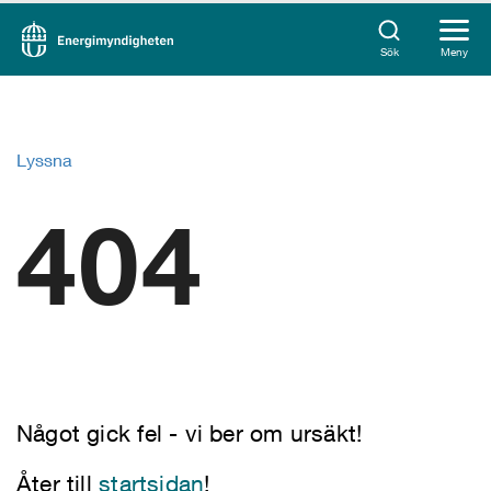
Sök
Meny
Lyssna
404
Något gick fel - vi ber om ursäkt!
Åter till
startsidan
!