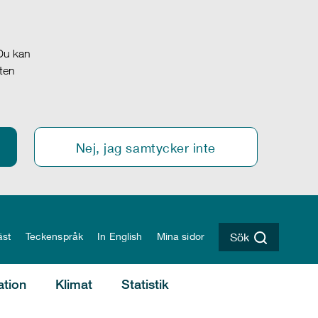
 Du kan
oten
Nej, jag samtycker inte
äst
Teckenspråk
In English
Mina sidor
Sök
ation
Klimat
Statistik