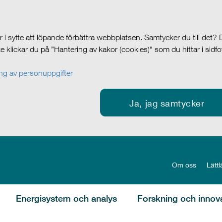
i syfte att löpande förbättra webbplatsen. Samtycker du till det?
cke klickar du på ”Hantering av kakor (cookies)" som du hittar i sidf
g av personuppgifter
Ja, jag samtycker
Om oss
Lättl
Energisystem och analys
Forskning och innov