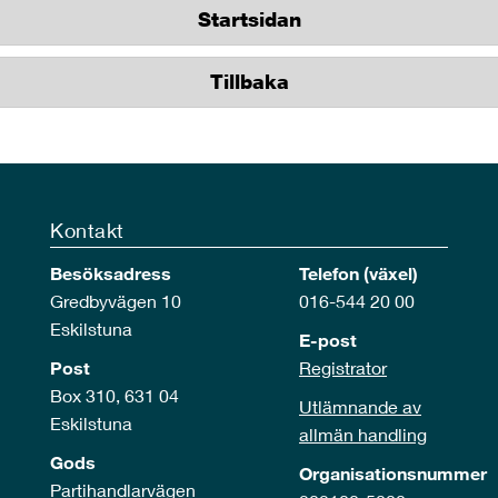
Startsidan
Tillbaka
Kontakt
Besöksadress
Telefon (växel)
Gredbyvägen 10
016-544 20 00
Eskilstuna
E-post
Post
Registrator
Box 310, 631 04
Utlämnande av
Eskilstuna
allmän handling
Gods
Organisationsnummer
Partihandlarvägen