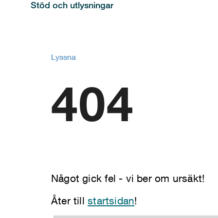
Stöd och utlysningar
Lyssna
404
Något gick fel - vi ber om ursäkt!
Åter till
startsidan
!