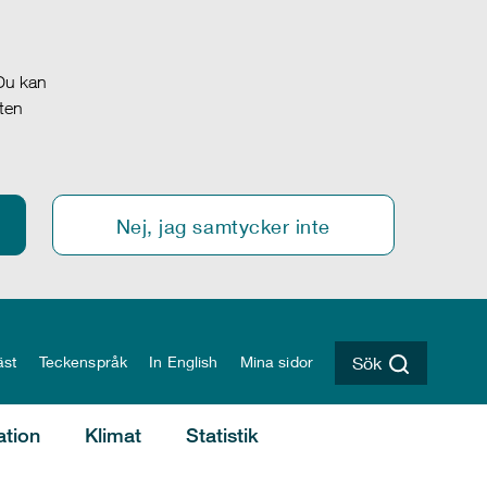
 Du kan
oten
Nej, jag samtycker inte
äst
Teckenspråk
In English
Mina sidor
Sök
ation
Klimat
Statistik