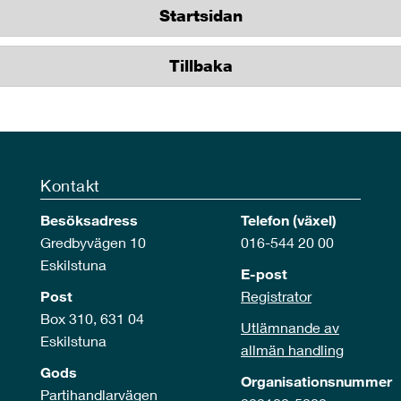
Startsidan
Tillbaka
Kontakt
Besöksadress
Telefon (växel)
Gredbyvägen 10
016-544 20 00
Eskilstuna
E-post
Post
Registrator
Box 310, 631 04
Utlämnande av
Eskilstuna
allmän handling
Gods
Organisationsnummer
Partihandlarvägen