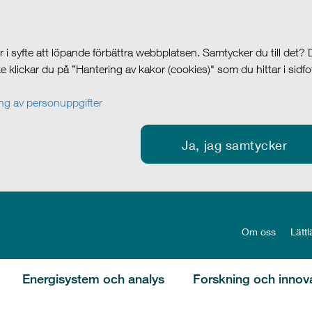
i syfte att löpande förbättra webbplatsen. Samtycker du till det?
cke klickar du på ”Hantering av kakor (cookies)" som du hittar i sidf
g av personuppgifter
Ja, jag samtycker
Om oss
Lättl
Energisystem och analys
Forskning och innov