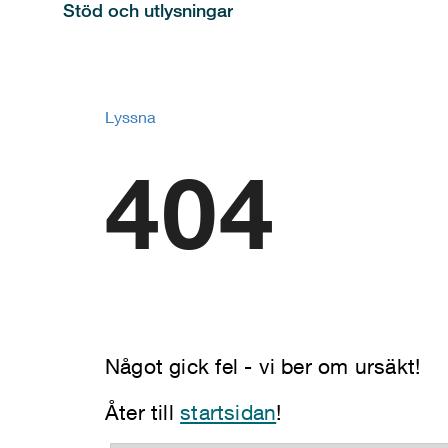
Stöd och utlysningar
Lyssna
404
Något gick fel - vi ber om ursäkt!
Åter till
startsidan
!