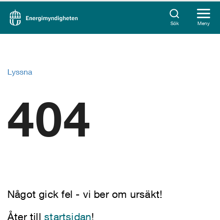
Sök
Meny
Lyssna
404
Något gick fel - vi ber om ursäkt!
Åter till
startsidan
!