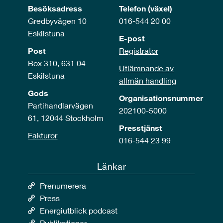
Besöksadress
Telefon (växel)
Gredbyvägen 10
016-544 20 00
Eskilstuna
E-post
Post
Registrator
Box 310, 631 04
Utlämnande av
Eskilstuna
allmän handling
Gods
Organisationsnummer
Partihandlarvägen
202100-5000
61, 12044 Stockholm
Presstjänst
Fakturor
016-544 23 99
Länkar
Prenumerera
Press
Energiutblick podcast
Publikationer