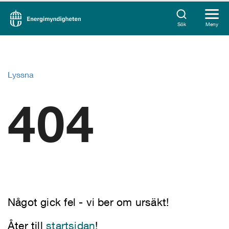
Sök
Meny
Lyssna
404
Något gick fel - vi ber om ursäkt!
Åter till
startsidan
!