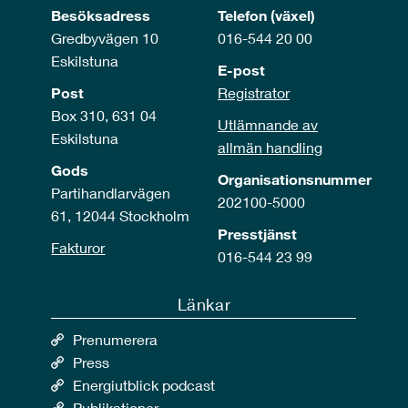
Besöksadress
Telefon (växel)
Gredbyvägen 10
016-544 20 00
Eskilstuna
E-post
Post
Registrator
Box 310, 631 04
Utlämnande av
Eskilstuna
allmän handling
Gods
Organisationsnummer
Partihandlarvägen
202100-5000
61, 12044 Stockholm
Presstjänst
Fakturor
016-544 23 99
Länkar
Prenumerera
Press
Energiutblick podcast
Publikationer