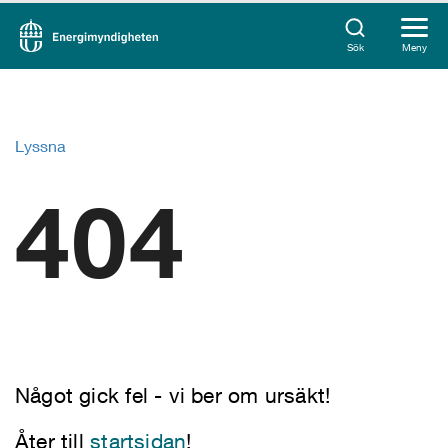
Sök
Meny
Lyssna
404
Något gick fel - vi ber om ursäkt!
Åter till
startsidan
!