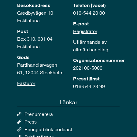
Besöksadress
Telefon (växel)
Gredbyvägen 10
016-544 20 00
Eskilstuna
E-post
Post
Registrator
Box 310, 631 04
Utlämnande av
Eskilstuna
allmän handling
Gods
Organisationsnummer
Partihandlarvägen
202100-5000
61, 12044 Stockholm
Presstjänst
Fakturor
016-544 23 99
Länkar
Prenumerera
Press
Energiutblick podcast
Publikationer