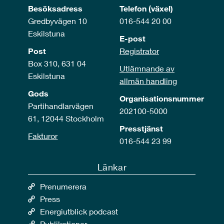
Besöksadress
Telefon (växel)
Gredbyvägen 10
016-544 20 00
Eskilstuna
E-post
Post
Registrator
Box 310, 631 04
Utlämnande av
Eskilstuna
allmän handling
Gods
Organisationsnummer
Partihandlarvägen
202100-5000
61, 12044 Stockholm
Presstjänst
Fakturor
016-544 23 99
Länkar
Prenumerera
Press
Energiutblick podcast
Publikationer