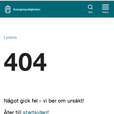
Sök
Meny
Lyssna
404
Något gick fel - vi ber om ursäkt!
Åter till
startsidan
!