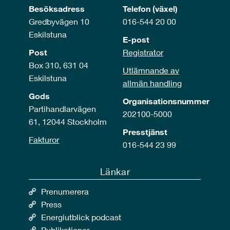
Besöksadress
Telefon (växel)
Gredbyvägen 10
016-544 20 00
Eskilstuna
E-post
Post
Registrator
Box 310, 631 04
Utlämnande av
Eskilstuna
allmän handling
Gods
Organisationsnummer
Partihandlarvägen
202100-5000
61, 12044 Stockholm
Presstjänst
Fakturor
016-544 23 99
Länkar
Prenumerera
Press
Energiutblick podcast
Publikationer