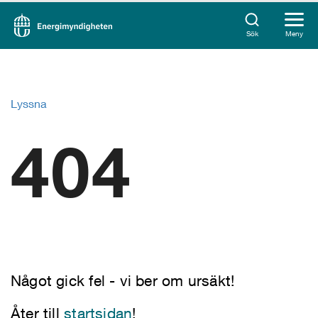
Sök
Meny
Lyssna
404
Något gick fel - vi ber om ursäkt!
Åter till
startsidan
!