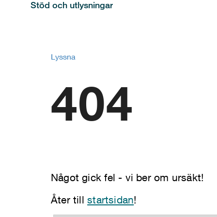
Stöd och utlysningar
Lyssna
404
Något gick fel - vi ber om ursäkt!
Åter till
startsidan
!