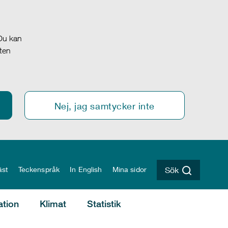
 Du kan
oten
Nej, jag samtycker inte
äst
Teckenspråk
In English
Mina sidor
Sök
ation
Klimat
Statistik