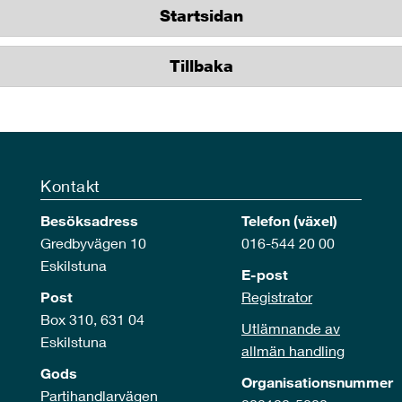
Startsidan
Tillbaka
Kontakt
Besöksadress
Telefon (växel)
Gredbyvägen 10
016-544 20 00
Eskilstuna
E-post
Post
Registrator
Box 310, 631 04
Utlämnande av
Eskilstuna
allmän handling
Gods
Organisationsnummer
Partihandlarvägen