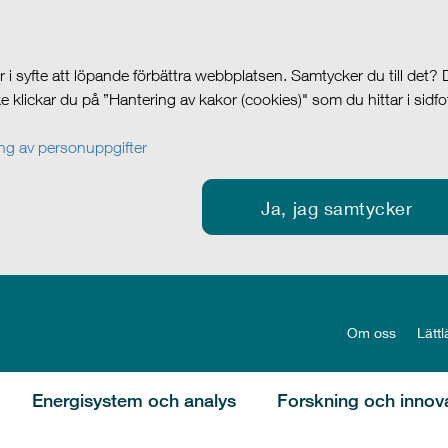
i syfte att löpande förbättra webbplatsen. Samtycker du till det?
cke klickar du på ”Hantering av kakor (cookies)" som du hittar i sidf
g av personuppgifter
Ja, jag samtycker
Om oss
Lättl
Energisystem och analys
Forskning och innov