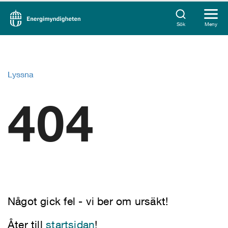
Sök
Meny
Lyssna
404
Något gick fel - vi ber om ursäkt!
Åter till
startsidan
!