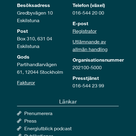
Besöksadress
Telefon (växel)
Gredbyvägen 10
016-544 20 00
Eskilstuna
E-post
Post
Registrator
Box 310, 631 04
Utlämnande av
Eskilstuna
allmän handling
Gods
Organisationsnummer
Partihandlarvägen
202100-5000
61, 12044 Stockholm
Presstjänst
Fakturor
016-544 23 99
Länkar
Prenumerera
Press
Energiutblick podcast
Publikationer