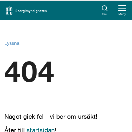
Sök
Meny
Lyssna
404
Något gick fel - vi ber om ursäkt!
Åter till
startsidan
!