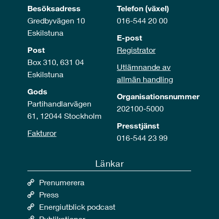
Besöksadress
Telefon (växel)
Gredbyvägen 10
016-544 20 00
Eskilstuna
E-post
Post
Registrator
Box 310, 631 04
Utlämnande av
Eskilstuna
allmän handling
Gods
Organisationsnummer
Partihandlarvägen
202100-5000
61, 12044 Stockholm
Presstjänst
Fakturor
016-544 23 99
Länkar
Prenumerera
Press
Energiutblick podcast
Publikationer