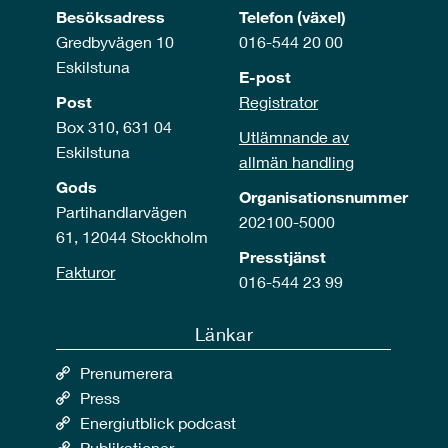
Besöksadress
Telefon (växel)
Gredbyvägen 10
016-544 20 00
Eskilstuna
E-post
Post
Registrator
Box 310, 631 04
Utlämnande av
Eskilstuna
allmän handling
Gods
Organisationsnummer
Partihandlarvägen
202100-5000
61, 12044 Stockholm
Presstjänst
Fakturor
016-544 23 99
Länkar
Prenumerera
Press
Energiutblick podcast
Publikationer