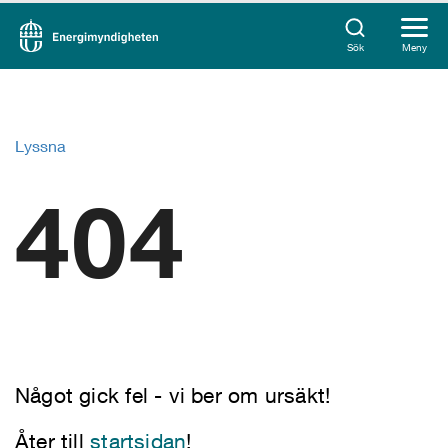
Sök
Meny
Lyssna
404
Något gick fel - vi ber om ursäkt!
Åter till
startsidan
!