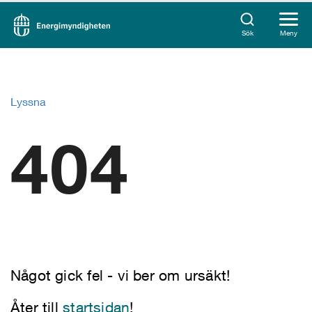
Sök
Meny
Lyssna
404
Något gick fel - vi ber om ursäkt!
Åter till
startsidan
!