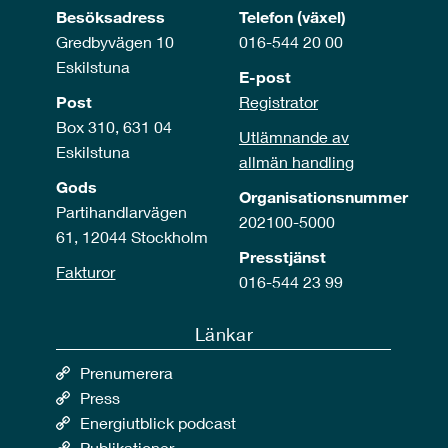
Besöksadress
Telefon (växel)
Gredbyvägen 10
016-544 20 00
Eskilstuna
E-post
Post
Registrator
Box 310, 631 04
Utlämnande av
Eskilstuna
allmän handling
Gods
Organisationsnummer
Partihandlarvägen
202100-5000
61, 12044 Stockholm
Presstjänst
Fakturor
016-544 23 99
Länkar
Prenumerera
Press
Energiutblick podcast
Publikationer