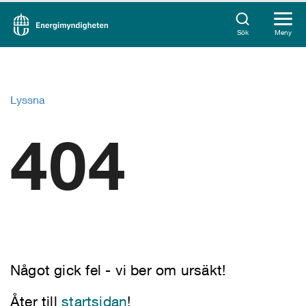
Sök
Meny
Lyssna
404
Något gick fel - vi ber om ursäkt!
Åter till
startsidan
!