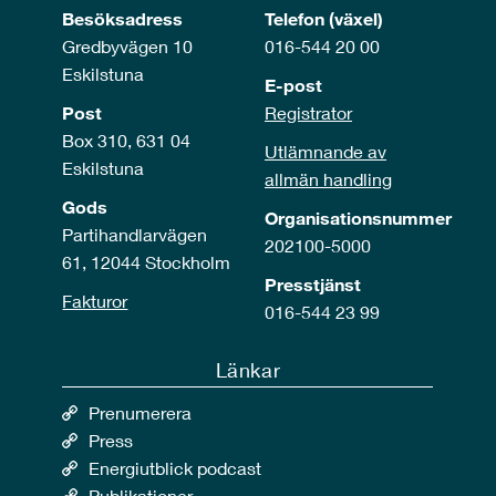
Besöksadress
Telefon (växel)
Gredbyvägen 10
016-544 20 00
Eskilstuna
E-post
Post
Registrator
Box 310, 631 04
Utlämnande av
Eskilstuna
allmän handling
Gods
Organisationsnummer
Partihandlarvägen
202100-5000
61, 12044 Stockholm
Presstjänst
Fakturor
016-544 23 99
Länkar
Prenumerera
Press
Energiutblick podcast
Publikationer