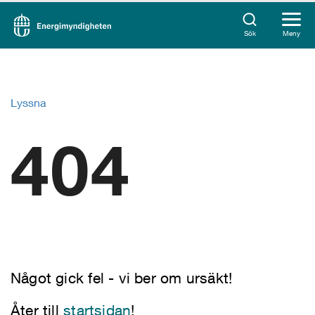
Sök
Meny
Lyssna
404
Något gick fel - vi ber om ursäkt!
Åter till
startsidan
!