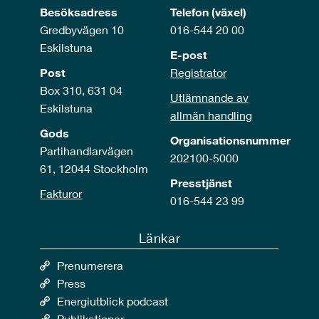
Besöksadress
Telefon (växel)
Gredbyvägen 10
016-544 20 00
Eskilstuna
E-post
Post
Registrator
Box 310, 631 04
Utlämnande av
Eskilstuna
allmän handling
Gods
Organisationsnummer
Partihandlarvägen
202100-5000
61, 12044 Stockholm
Presstjänst
Fakturor
016-544 23 99
Länkar
Prenumerera
Press
Energiutblick podcast
Publikationer