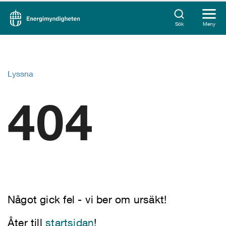
Sök
Meny
Lyssna
404
Något gick fel - vi ber om ursäkt!
Åter till
startsidan
!