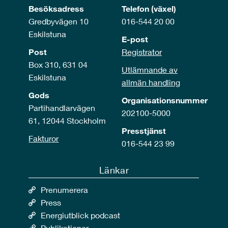
Besöksadress
Telefon (växel)
Gredbyvägen 10
016-544 20 00
Eskilstuna
E-post
Post
Registrator
Box 310, 631 04
Utlämnande av
Eskilstuna
allmän handling
Gods
Organisationsnummer
Partihandlarvägen
202100-5000
61, 12044 Stockholm
Presstjänst
Fakturor
016-544 23 99
Länkar
Prenumerera
Press
Energiutblick podcast
Publikationer