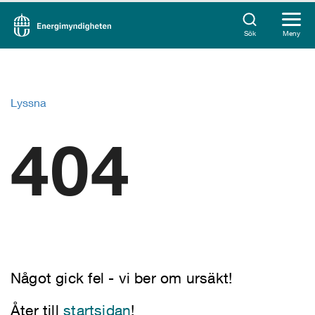
Sök
Meny
Lyssna
404
Något gick fel - vi ber om ursäkt!
Åter till
startsidan
!