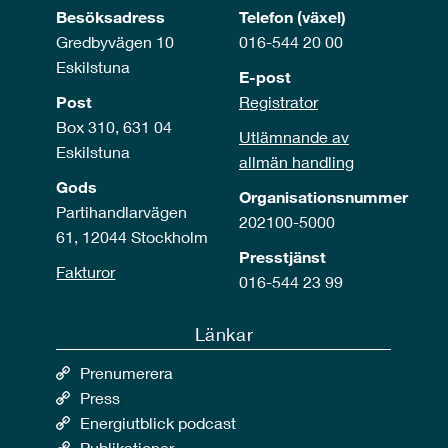
Besöksadress
Telefon (växel)
Gredbyvägen 10
016-544 20 00
Eskilstuna
E-post
Post
Registrator
Box 310, 631 04
Utlämnande av
Eskilstuna
allmän handling
Gods
Organisationsnummer
Partihandlarvägen
202100-5000
61, 12044 Stockholm
Presstjänst
Fakturor
016-544 23 99
Länkar
Prenumerera
Press
Energiutblick podcast
Publikationer