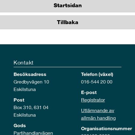
Startsidan
Tillbaka
Kontakt
Besöksadress
Telefon (växel)
Gredbyvägen 10
016-544 20 00
Eskilstuna
E-post
Post
Registrator
Box 310, 631 04
Utlämnande av
Eskilstuna
allmän handling
Gods
Organisationsnummer
Partihandlarvägen