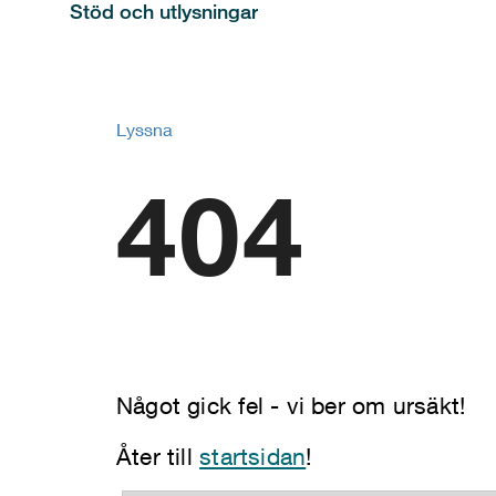
Stöd och utlysningar
Lyssna
404
Något gick fel - vi ber om ursäkt!
Åter till
startsidan
!