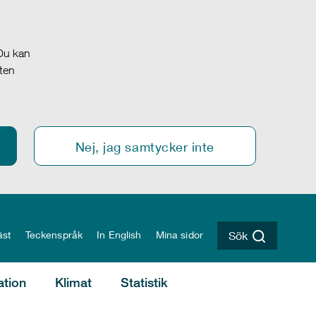
 Du kan
oten
Nej, jag samtycker inte
äst
Teckenspråk
In English
Mina sidor
Sök
ation
Klimat
Statistik