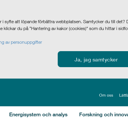
i syfte att löpande förbättra webbplatsen. Samtycker du till det?
cke klickar du på ”Hantering av kakor (cookies)" som du hittar i sidf
g av personuppgifter
Ja, jag samtycker
Om oss
Lättl
Energisystem och analys
Forskning och innov