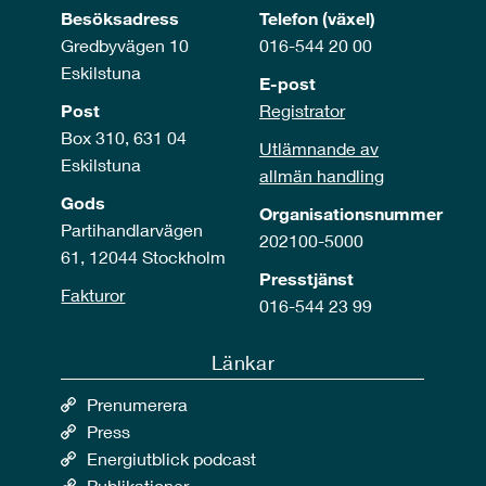
Besöksadress
Telefon (växel)
Gredbyvägen 10
016-544 20 00
Eskilstuna
E-post
Post
Registrator
Box 310, 631 04
Utlämnande av
Eskilstuna
allmän handling
Gods
Organisationsnummer
Partihandlarvägen
202100-5000
61, 12044 Stockholm
Presstjänst
Fakturor
016-544 23 99
Länkar
Prenumerera
Press
Energiutblick podcast
Publikationer