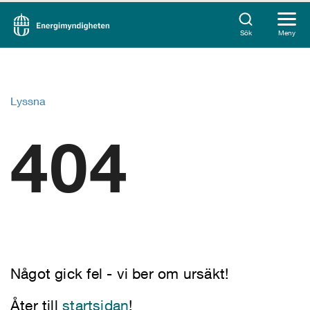
Sök
Meny
Lyssna
404
Något gick fel - vi ber om ursäkt!
Åter till
startsidan
!