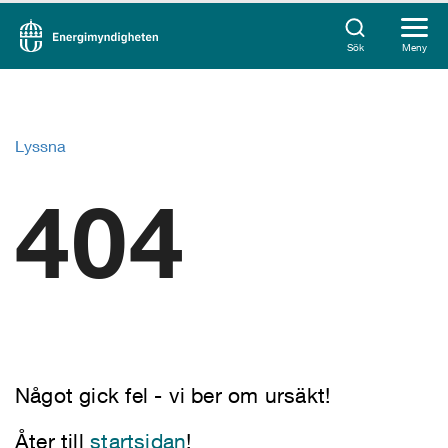
Sök
Meny
Lyssna
404
Något gick fel - vi ber om ursäkt!
Åter till
startsidan
!