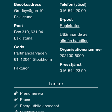
Besöksadress
Telefon (växel)
Gredbyvägen 10
016-544 20 00
Eskilstuna
E-post
Post
Registrator
Box 310, 631 04
Utlämnande av
Eskilstuna
allmän handling
Gods
Organisationsnummer
Partihandlarvägen
202100-5000
61, 12044 Stockholm
Presstjänst
Fakturor
016-544 23 99
Länkar
Prenumerera
Press
Energiutblick podcast
Publikationer