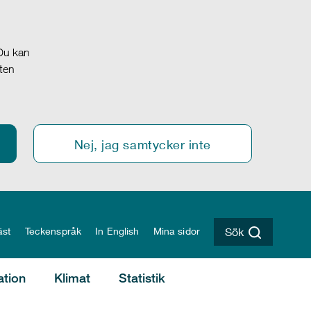
 Du kan
oten
Nej, jag samtycker inte
äst
Teckenspråk
In English
Mina sidor
Sök
ation
Klimat
Statistik