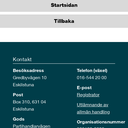
Startsidan
Tillbaka
Kontakt
Besöksadress
Telefon (växel)
Gredbyvägen 10
016-544 20 00
Eskilstuna
E-post
Post
Registrator
Box 310, 631 04
Utlämnande av
Eskilstuna
allmän handling
Gods
Organisationsnummer
Partihandlarvägen