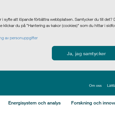
i syfte att löpande förbättra webbplatsen. Samtycker du till det?
cke klickar du på ”Hantering av kakor (cookies)" som du hittar i sidf
g av personuppgifter
Ja, jag samtycker
Om oss
Lättl
Energisystem och analys
Forskning och innov