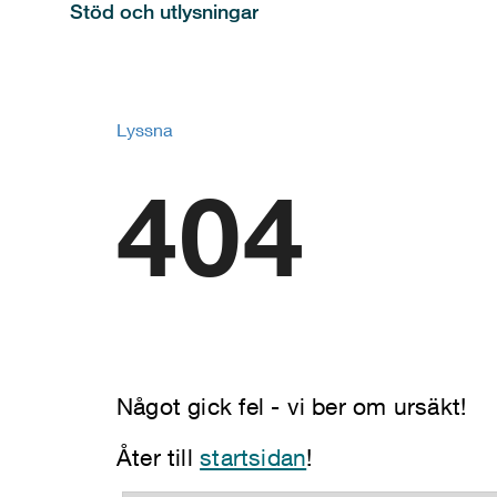
Stöd och utlysningar
Lyssna
404
Något gick fel - vi ber om ursäkt!
Åter till
startsidan
!