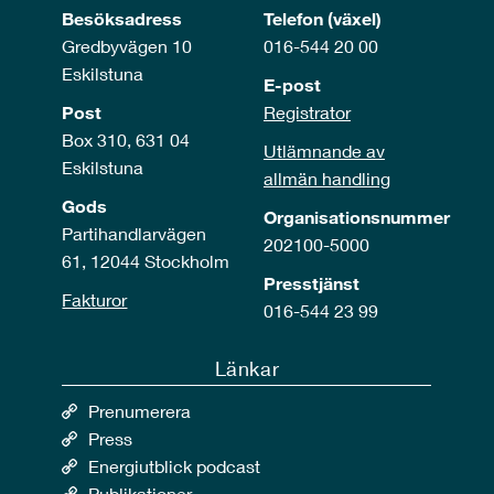
Besöksadress
Telefon (växel)
Gredbyvägen 10
016-544 20 00
Eskilstuna
E-post
Post
Registrator
Box 310, 631 04
Utlämnande av
Eskilstuna
allmän handling
Gods
Organisationsnummer
Partihandlarvägen
202100-5000
61, 12044 Stockholm
Presstjänst
Fakturor
016-544 23 99
Länkar
Prenumerera
Press
Energiutblick podcast
Publikationer