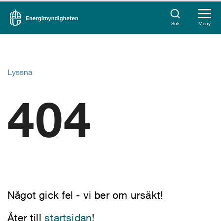
Sök
Meny
Lyssna
404
Något gick fel - vi ber om ursäkt!
Åter till
startsidan
!