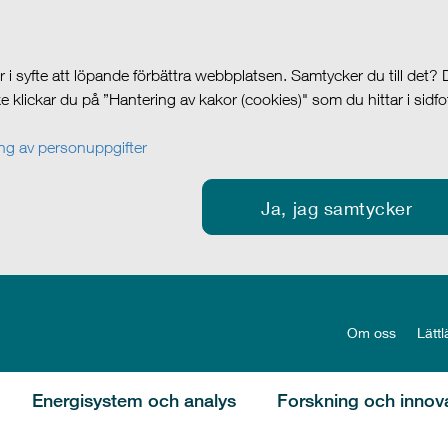
i syfte att löpande förbättra webbplatsen. Samtycker du till det?
cke klickar du på ”Hantering av kakor (cookies)" som du hittar i sidf
g av personuppgifter
Ja, jag samtycker
Om oss
Lättl
Energisystem och analys
Forskning och innov