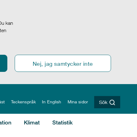
 Du kan
oten
Nej, jag samtycker inte
äst
Teckenspråk
In English
Mina sidor
Sök
ation
Klimat
Statistik