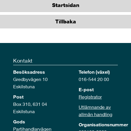
Startsidan
Tillbaka
Kontakt
Besöksadress
Telefon (växel)
Gredbyvägen 10
016-544 20 00
Eskilstuna
E-post
Post
Registrator
Box 310, 631 04
Utlämnande av
Eskilstuna
allmän handling
Gods
Organisationsnummer
Partihandlarvägen