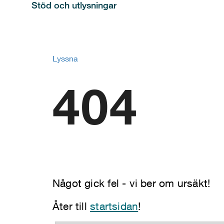
Stöd och utlysningar
Lyssna
404
Något gick fel - vi ber om ursäkt!
Åter till
startsidan
!