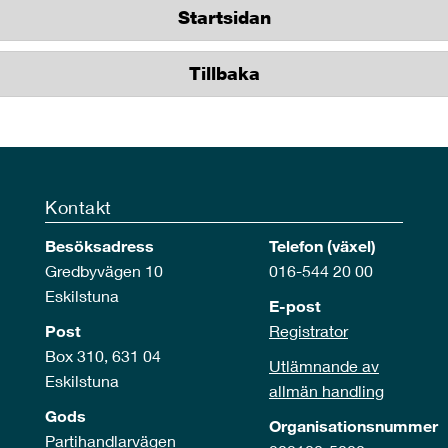
Startsidan
Tillbaka
Kontakt
Besöksadress
Telefon (växel)
Gredbyvägen 10
016-544 20 00
Eskilstuna
E-post
Post
Registrator
Box 310, 631 04
Utlämnande av
Eskilstuna
allmän handling
Gods
Organisationsnummer
Partihandlarvägen