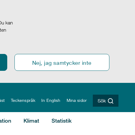
 Du kan
oten
Nej, jag samtycker inte
äst
Teckenspråk
In English
Mina sidor
Sök
ation
Klimat
Statistik