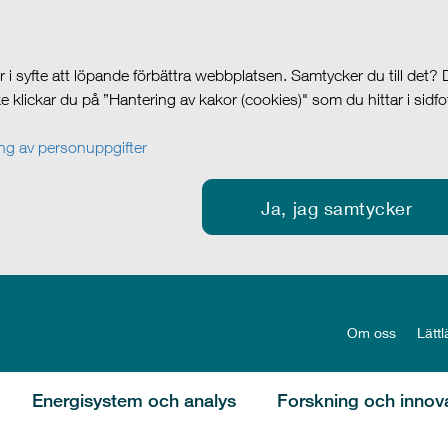
i syfte att löpande förbättra webbplatsen. Samtycker du till det?
cke klickar du på ”Hantering av kakor (cookies)" som du hittar i sidf
g av personuppgifter
Ja, jag samtycker
Om oss
Lättl
Energisystem och analys
Forskning och innov