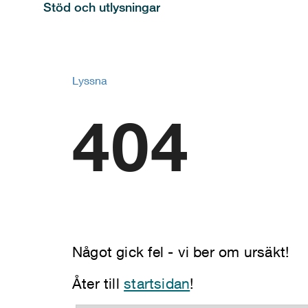
Stöd och utlysningar
Lyssna
404
Något gick fel - vi ber om ursäkt!
Åter till
startsidan
!