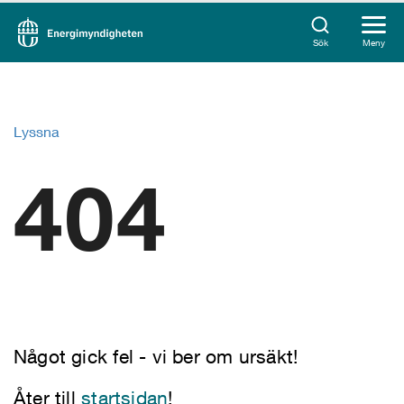
Sök
Meny
Lyssna
404
Något gick fel - vi ber om ursäkt!
Åter till
startsidan
!