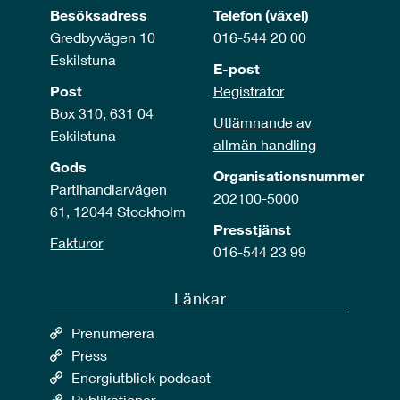
Besöksadress
Telefon (växel)
Gredbyvägen 10
016-544 20 00
Eskilstuna
E-post
Post
Registrator
Box 310, 631 04
Utlämnande av
Eskilstuna
allmän handling
Gods
Organisationsnummer
Partihandlarvägen
202100-5000
61, 12044 Stockholm
Presstjänst
Fakturor
016-544 23 99
Länkar
Prenumerera
Press
Energiutblick podcast
Publikationer