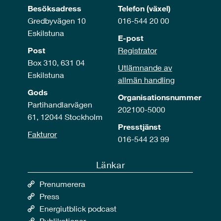
Besöksadress
Telefon (växel)
Gredbyvägen 10
016-544 20 00
Eskilstuna
E-post
Post
Registrator
Box 310, 631 04
Utlämnande av
Eskilstuna
allmän handling
Gods
Organisationsnummer
Partihandlarvägen
202100-5000
61, 12044 Stockholm
Presstjänst
Fakturor
016-544 23 99
Länkar
Prenumerera
Press
Energiutblick podcast
Publikationer