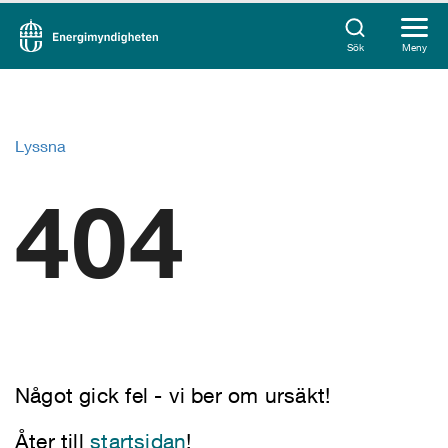
Sök
Meny
Lyssna
404
Något gick fel - vi ber om ursäkt!
Åter till
startsidan
!