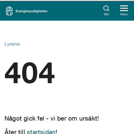
Sök
Meny
Lyssna
404
Något gick fel - vi ber om ursäkt!
Åter till
startsidan
!