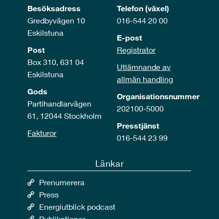
Besöksadress
Telefon (växel)
Gredbyvägen 10
016-544 20 00
Eskilstuna
E-post
Post
Registrator
Box 310, 631 04
Utlämnande av
Eskilstuna
allmän handling
Gods
Organisationsnummer
Partihandlarvägen
202100-5000
61, 12044 Stockholm
Presstjänst
Fakturor
016-544 23 99
Länkar
Prenumerera
Press
Energiutblick podcast
Publikationer