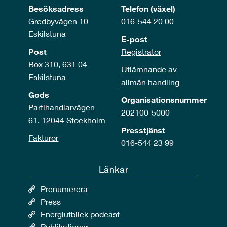
Besöksadress
Telefon (växel)
Gredbyvägen 10
016-544 20 00
Eskilstuna
E-post
Post
Registrator
Box 310, 631 04
Utlämnande av
Eskilstuna
allmän handling
Gods
Organisationsnummer
Partihandlarvägen
202100-5000
61, 12044 Stockholm
Presstjänst
Fakturor
016-544 23 99
Länkar
Prenumerera
Press
Energiutblick podcast
Publikationer