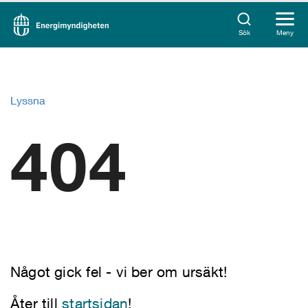
Sök
Meny
Lyssna
404
Något gick fel - vi ber om ursäkt!
Åter till
startsidan
!