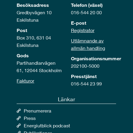
Besöksadress
Telefon (växel)
Gredbyvägen 10
016-544 20 00
Eskilstuna
E-post
Post
Registrator
Box 310, 631 04
Utlämnande av
Eskilstuna
allmän handling
Gods
Organisationsnummer
Partihandlarvägen
202100-5000
61, 12044 Stockholm
Presstjänst
Fakturor
016-544 23 99
Länkar
Prenumerera
Press
Energiutblick podcast
Publikationer