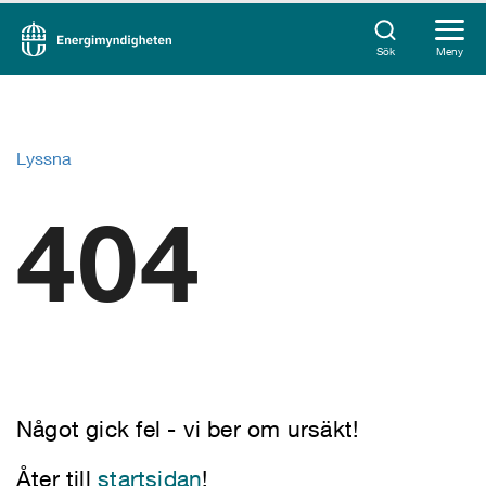
Sök
Meny
Lyssna
404
Något gick fel - vi ber om ursäkt!
Åter till
startsidan
!