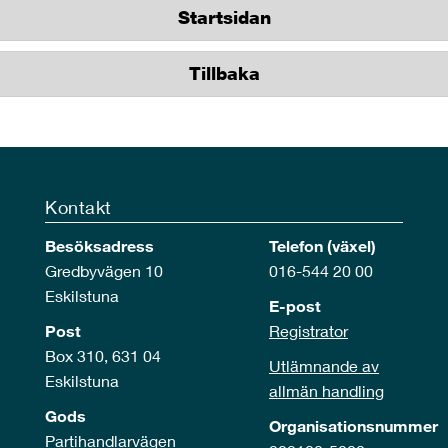
Startsidan
Tillbaka
Kontakt
Besöksadress
Telefon (växel)
Gredbyvägen 10
016-544 20 00
Eskilstuna
E-post
Post
Registrator
Box 310, 631 04
Utlämnande av
Eskilstuna
allmän handling
Gods
Organisationsnummer
Partihandlarvägen