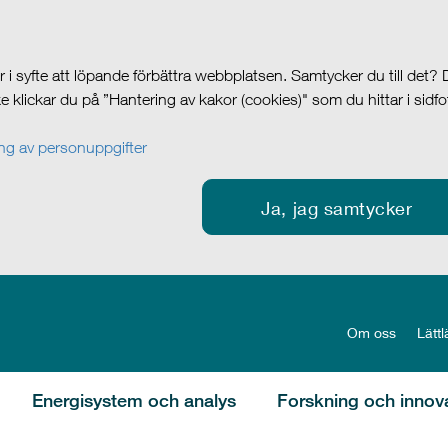
i syfte att löpande förbättra webbplatsen. Samtycker du till det?
cke klickar du på ”Hantering av kakor (cookies)" som du hittar i sidf
g av personuppgifter
Ja, jag samtycker
Om oss
Lättl
Energisystem och analys
Forskning och innov