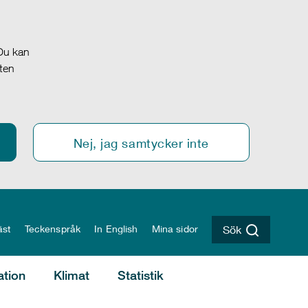
 Du kan
oten
Nej, jag samtycker inte
äst
Teckenspråk
In English
Mina sidor
Sök
ation
Klimat
Statistik