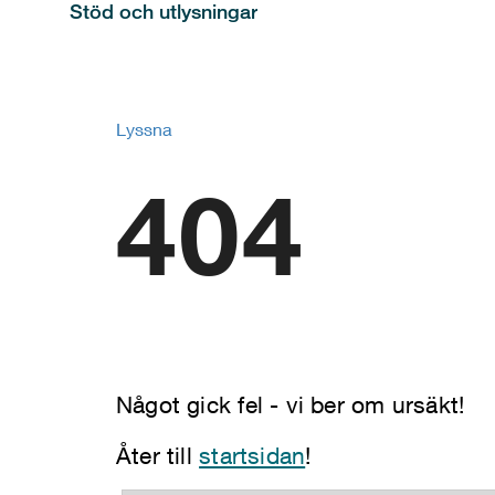
Stöd och utlysningar
Lyssna
404
Något gick fel - vi ber om ursäkt!
Åter till
startsidan
!