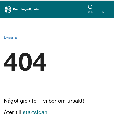
Sök
Meny
Lyssna
404
Något gick fel - vi ber om ursäkt!
Åter till
startsidan
!