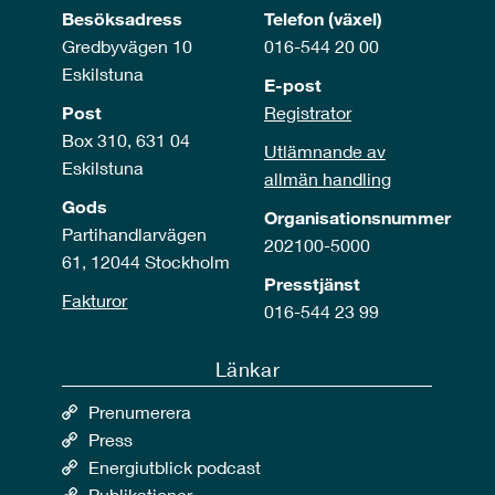
Besöksadress
Telefon (växel)
Gredbyvägen 10
016-544 20 00
Eskilstuna
E-post
Post
Registrator
Box 310, 631 04
Utlämnande av
Eskilstuna
allmän handling
Gods
Organisationsnummer
Partihandlarvägen
202100-5000
61, 12044 Stockholm
Presstjänst
Fakturor
016-544 23 99
Länkar
Prenumerera
Press
Energiutblick podcast
Publikationer