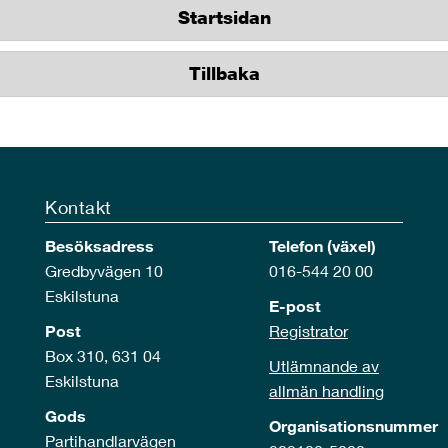
Startsidan
Tillbaka
Kontakt
Besöksadress
Telefon (växel)
Gredbyvägen 10
016-544 20 00
Eskilstuna
E-post
Post
Registrator
Box 310, 631 04
Utlämnande av
Eskilstuna
allmän handling
Gods
Organisationsnummer
Partihandlarvägen