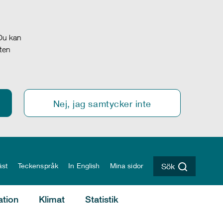
 Du kan
oten
Nej, jag samtycker inte
äst
Teckenspråk
In English
Mina sidor
Sök
ation
Klimat
Statistik