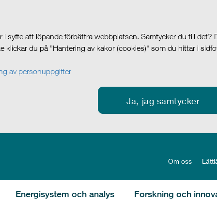
i syfte att löpande förbättra webbplatsen. Samtycker du till det?
cke klickar du på ”Hantering av kakor (cookies)" som du hittar i sidf
g av personuppgifter
Ja, jag samtycker
Om oss
Lättl
Energisystem och analys
Forskning och innov