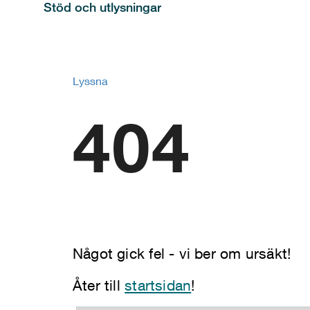
Stöd och utlysningar
Lyssna
404
Något gick fel - vi ber om ursäkt!
Åter till
startsidan
!