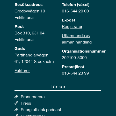
Besöksadress
Telefon (växel)
Gredbyvägen 10
016-544 20 00
Eskilstuna
E-post
Post
Registrator
Box 310, 631 04
Utlämnande av
Eskilstuna
allmän handling
Gods
Organisationsnummer
Partihandlarvägen
202100-5000
61, 12044 Stockholm
Presstjänst
Fakturor
016-544 23 99
Länkar
Prenumerera
Press
Energiutblick podcast
Publikationer