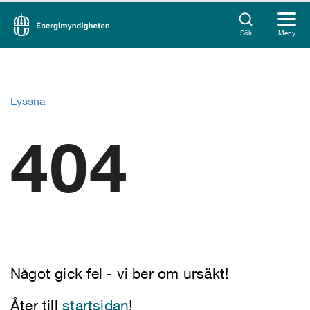
Sök
Meny
Lyssna
404
Något gick fel - vi ber om ursäkt!
Åter till
startsidan
!