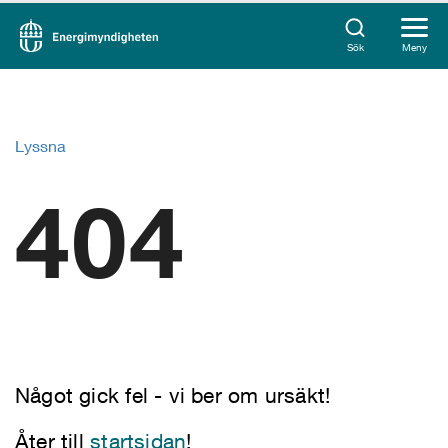
Sök
Meny
Lyssna
404
Något gick fel - vi ber om ursäkt!
Åter till
startsidan
!