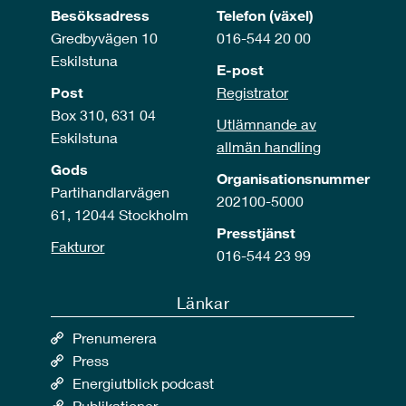
Besöksadress
Telefon (växel)
Gredbyvägen 10
016-544 20 00
Eskilstuna
E-post
Post
Registrator
Box 310, 631 04
Utlämnande av
Eskilstuna
allmän handling
Gods
Organisationsnummer
Partihandlarvägen
202100-5000
61, 12044 Stockholm
Presstjänst
Fakturor
016-544 23 99
Länkar
Prenumerera
Press
Energiutblick podcast
Publikationer