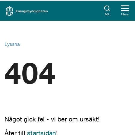
Sök
Meny
Lyssna
404
Något gick fel - vi ber om ursäkt!
Åter till
startsidan
!