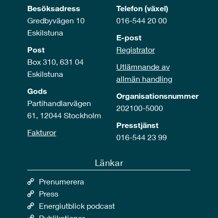
Besöksadress
Telefon (växel)
Gredbyvägen 10
016-544 20 00
Eskilstuna
E-post
Post
Registrator
Box 310, 631 04
Utlämnande av
Eskilstuna
allmän handling
Gods
Organisationsnummer
Partihandlarvägen
202100-5000
61, 12044 Stockholm
Presstjänst
Fakturor
016-544 23 99
Länkar
Prenumerera
Press
Energiutblick podcast
Publikationer