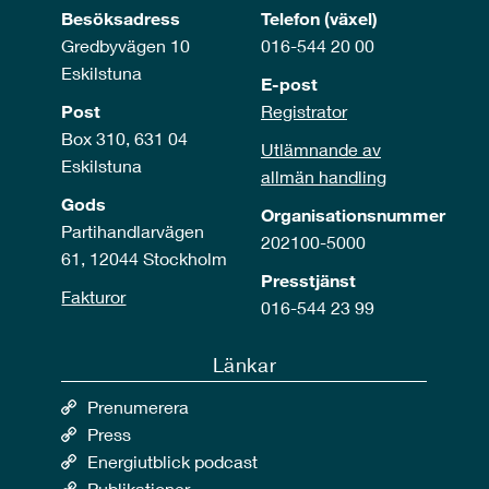
Besöksadress
Telefon (växel)
Gredbyvägen 10
016-544 20 00
Eskilstuna
E-post
Post
Registrator
Box 310, 631 04
Utlämnande av
Eskilstuna
allmän handling
Gods
Organisationsnummer
Partihandlarvägen
202100-5000
61, 12044 Stockholm
Presstjänst
Fakturor
016-544 23 99
Länkar
Prenumerera
Press
Energiutblick podcast
Publikationer