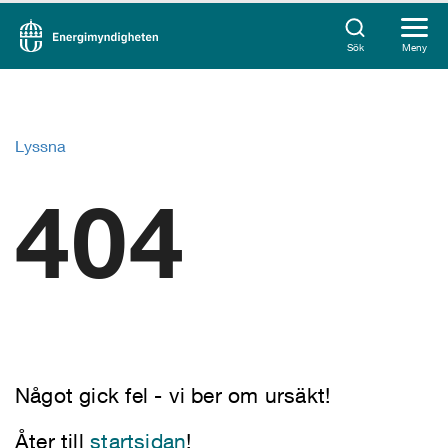
Sök
Meny
Lyssna
404
Något gick fel - vi ber om ursäkt!
Åter till
startsidan
!