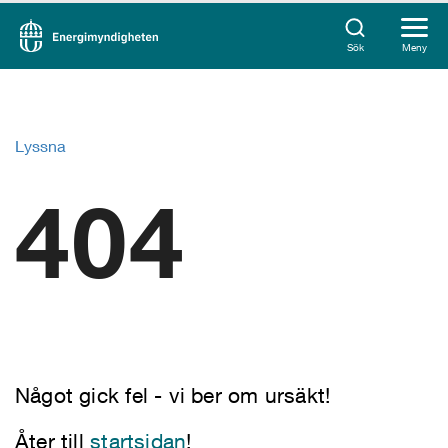
Sök
Meny
Lyssna
404
Något gick fel - vi ber om ursäkt!
Åter till
startsidan
!