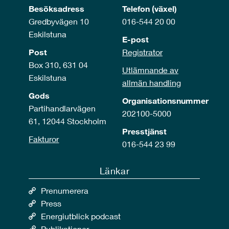
Besöksadress
Telefon (växel)
Gredbyvägen 10
016-544 20 00
Eskilstuna
E-post
Post
Registrator
Box 310, 631 04
Utlämnande av
Eskilstuna
allmän handling
Gods
Organisationsnummer
Partihandlarvägen
202100-5000
61, 12044 Stockholm
Presstjänst
Fakturor
016-544 23 99
Länkar
Prenumerera
Press
Energiutblick podcast
Publikationer