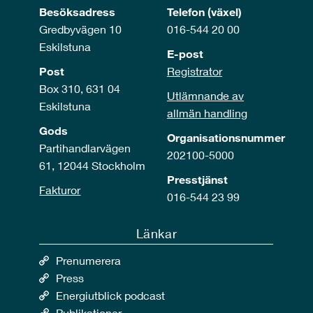
Besöksadress
Telefon (växel)
Gredbyvägen 10
016-544 20 00
Eskilstuna
E-post
Post
Registrator
Box 310, 631 04
Utlämnande av
Eskilstuna
allmän handling
Gods
Organisationsnummer
Partihandlarvägen
202100-5000
61, 12044 Stockholm
Presstjänst
Fakturor
016-544 23 99
Länkar
Prenumerera
Press
Energiutblick podcast
Publikationer