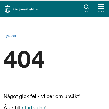
Sök
Meny
Lyssna
404
Något gick fel - vi ber om ursäkt!
Åter till
startsidan
!