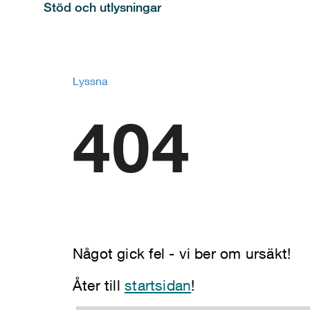
Stöd och utlysningar
Lyssna
404
Något gick fel - vi ber om ursäkt!
Åter till
startsidan
!