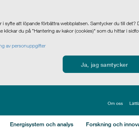
i syfte att löpande förbättra webbplatsen. Samtycker du till det?
cke klickar du på ”Hantering av kakor (cookies)" som du hittar i sidf
g av personuppgifter
Ja, jag samtycker
Om oss
Lättl
Energisystem och analys
Forskning och innov