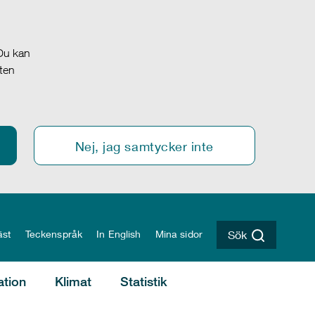
 Du kan
oten
Nej, jag samtycker inte
äst
Teckenspråk
In English
Mina sidor
Sök
ation
Klimat
Statistik