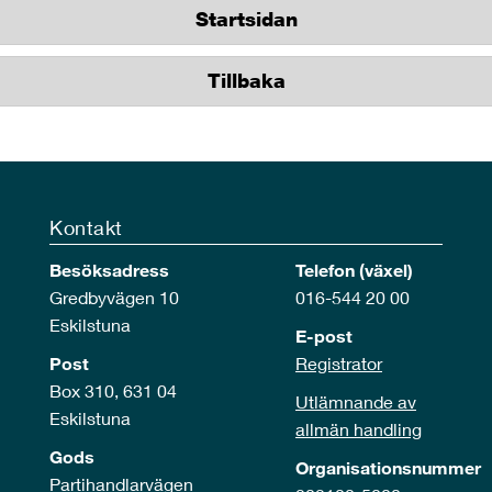
Startsidan
Tillbaka
Kontakt
Besöksadress
Telefon (växel)
Gredbyvägen 10
016-544 20 00
Eskilstuna
E-post
Post
Registrator
Box 310, 631 04
Utlämnande av
Eskilstuna
allmän handling
Gods
Organisationsnummer
Partihandlarvägen