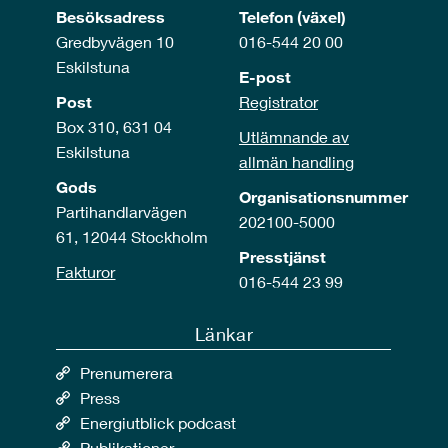
Besöksadress
Telefon (växel)
Gredbyvägen 10
016-544 20 00
Eskilstuna
E-post
Post
Registrator
Box 310, 631 04
Utlämnande av
Eskilstuna
allmän handling
Gods
Organisationsnummer
Partihandlarvägen
202100-5000
61, 12044 Stockholm
Presstjänst
Fakturor
016-544 23 99
Länkar
Prenumerera
Press
Energiutblick podcast
Publikationer