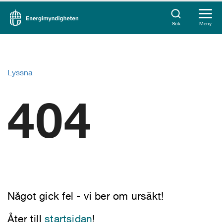
Sök
Meny
Lyssna
404
Något gick fel - vi ber om ursäkt!
Åter till
startsidan
!