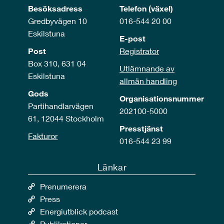
Besöksadress
Telefon (växel)
Gredbyvägen 10
016-544 20 00
Eskilstuna
E-post
Post
Registrator
Box 310, 631 04
Utlämnande av
Eskilstuna
allmän handling
Gods
Organisationsnummer
Partihandlarvägen
202100-5000
61, 12044 Stockholm
Presstjänst
Fakturor
016-544 23 99
Länkar
Prenumerera
Press
Energiutblick podcast
Publikationer