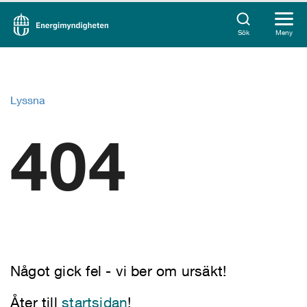
Sök
Meny
Lyssna
404
Något gick fel - vi ber om ursäkt!
Åter till
startsidan
!