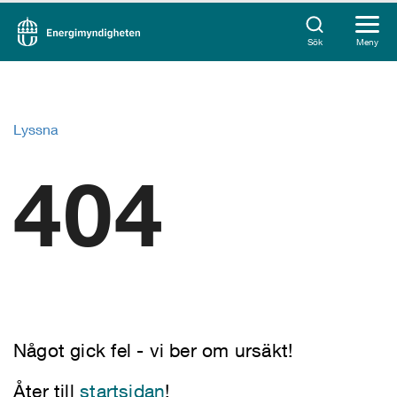
Sök
Meny
Lyssna
404
Något gick fel - vi ber om ursäkt!
Åter till
startsidan
!