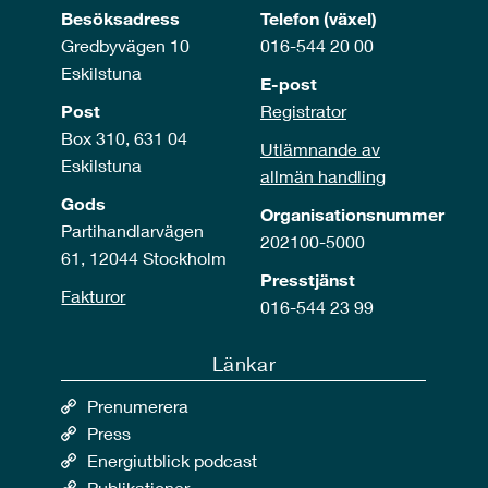
Besöksadress
Telefon (växel)
Gredbyvägen 10
016-544 20 00
Eskilstuna
E-post
Post
Registrator
Box 310, 631 04
Utlämnande av
Eskilstuna
allmän handling
Gods
Organisationsnummer
Partihandlarvägen
202100-5000
61, 12044 Stockholm
Presstjänst
Fakturor
016-544 23 99
Länkar
Prenumerera
Press
Energiutblick podcast
Publikationer