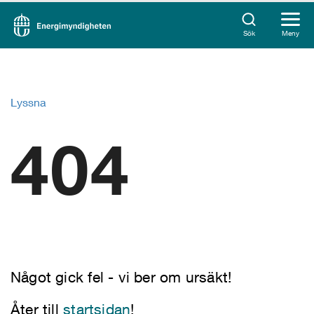
Sök
Meny
Lyssna
404
Något gick fel - vi ber om ursäkt!
Åter till
startsidan
!