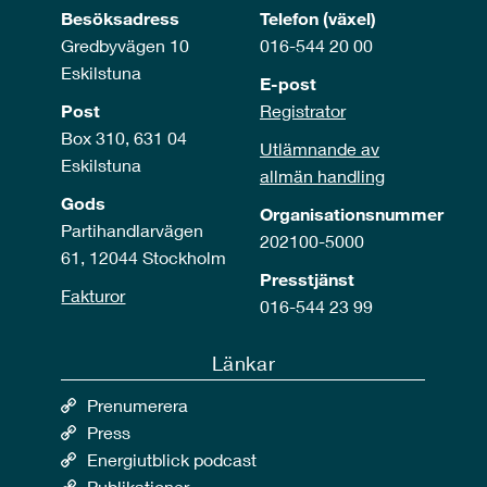
Besöksadress
Telefon (växel)
Gredbyvägen 10
016-544 20 00
Eskilstuna
E-post
Post
Registrator
Box 310, 631 04
Utlämnande av
Eskilstuna
allmän handling
Gods
Organisationsnummer
Partihandlarvägen
202100-5000
61, 12044 Stockholm
Presstjänst
Fakturor
016-544 23 99
Länkar
Prenumerera
Press
Energiutblick podcast
Publikationer